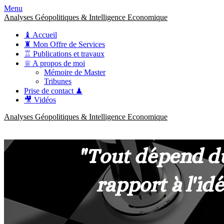
Menu
Analyses Géopolitiques & Intelligence Economique
♝ Accueil
♜ Mon Offre de Services
♖ Publications et travaux
♕ A propos de moi
Mémoire de Master
Tribunes
Prise de contact ♟
🎥 Vidéos
Analyses Géopolitiques & Intelligence Economique
anckner.consulting
Une meilleure compréhension des enjeux pour une stratégie claire.