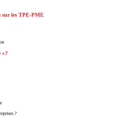
ts sur les TPE-PME
ion
e »?
de
reprises ?