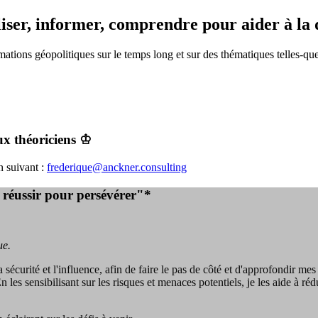
liser, informer, comprendre pour aider à la 
mations géopolitiques sur le temps long et sur des thématiques telles-que
ux théoriciens ♔
n suivant :
frederique@anckner.consulting
e réussir pour persévérer"*
ue.
, la sécurité et l'influence, afin de faire le pas de côté et d'approfondi
 sensibilisant sur les risques et menaces potentiels, je les aide à rédui