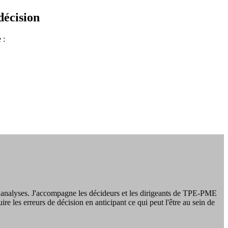
décision
 :
r mes analyses. J'accompagne les décideurs et les dirigeants de TPE-PME
re les erreurs de décision en anticipant ce qui peut l'être au sein de