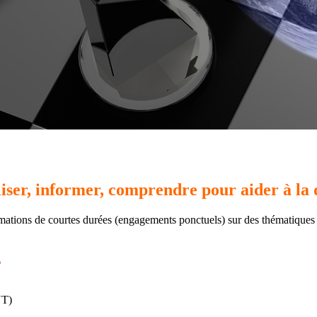
liser, informer, comprendre pour aider à la 
rmations de courtes durées (engagements ponctuels) sur des thématiques 
E
NT)