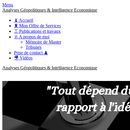
Menu
Analyses Géopolitiques & Intelligence Economique
♝ Accueil
♜ Mon Offre de Services
♖ Publications et travaux
♕ A propos de moi
Mémoire de Master
Tribunes
Prise de contact ♟
🎥 Vidéos
Analyses Géopolitiques & Intelligence Economique
anckner.consulting
Une meilleure compréhension des enjeux pour une stratégie claire.