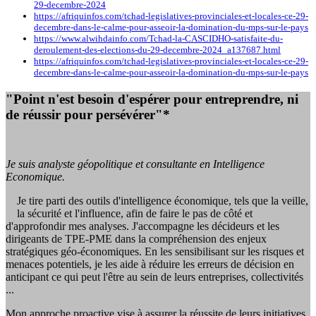
29-decembre-2024
https://afriquinfos.com/tchad-legislatives-provinciales-et-locales-ce-29-
decembre-dans-le-calme-pour-asseoir-la-domination-du-mps-sur-le-pays
https://www.alwihdainfo.com/Tchad-la-CASCIDHO-satisfaite-du-
deroulement-des-elections-du-29-decembre-2024_a137687.html
https://afriquinfos.com/tchad-legislatives-provinciales-et-locales-ce-29-
decembre-dans-le-calme-pour-asseoir-la-domination-du-mps-sur-le-pays
"Point n'est besoin d'espérer pour entreprendre, ni
de réussir pour persévérer"*
Je suis analyste géopolitique et consultante en Intelligence
Economique.
Je tire parti des outils d'intelligence économique, tels que la veille,
la sécurité et l'influence, afin de faire le pas de côté et
d'approfondir mes analyses. J'accompagne les décideurs et les
dirigeants de TPE-PME dans la compréhension des enjeux
stratégiques géo-économiques. En les sensibilisant sur les risques et
menaces potentiels, je les aide à réduire les erreurs de décision en
anticipant ce qui peut l'être au sein de leurs entreprises, collectivités
...
Mon approche proactive vise à assurer la réussite de leurs initiatives