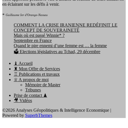
en éclairant sur les défis à venir.
*
Guillaume Ier d'Orange-Nassau
COMMENT LA CRISE IRANIENNE REDÉFINIT LE
CONCEPT DE SOUVERAINETÉ
Mais où est passé Winnie* ?
Septembre en France
Quand le pire ennemi d’une femme est … la femme
🗳️ Elections législatives au Tchad, 29 décembre
♝ Accueil
♜ Mon Offre de Services
♖ Publications et travaux
♕ A propos de moi
Mémoire de Master
Tribunes
Prise de contact ♟
🎥 Vidéos
©2026 Analyses Géopolitiques & Intelligence Economique
|
Powered by
SuperbThemes