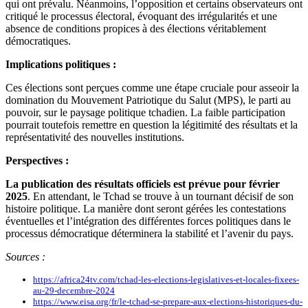
qui ont prévalu. Néanmoins, l’opposition et certains observateurs ont
critiqué le processus électoral, évoquant des irrégularités et une
absence de conditions propices à des élections véritablement
démocratiques.
Implications politiques :
Ces élections sont perçues comme une étape cruciale pour asseoir la
domination du Mouvement Patriotique du Salut (MPS), le parti au
pouvoir, sur le paysage politique tchadien. La faible participation
pourrait toutefois remettre en question la légitimité des résultats et la
représentativité des nouvelles institutions.
Perspectives :
La publication des résultats officiels est prévue pour février
2025
. En attendant, le Tchad se trouve à un tournant décisif de son
histoire politique. La manière dont seront gérées les contestations
éventuelles et l’intégration des différentes forces politiques dans le
processus démocratique déterminera la stabilité et l’avenir du pays.
Sources :
https://africa24tv.com/tchad-les-elections-legislatives-et-locales-fixees-
au-29-decembre-2024
https://www.eisa.org/fr/le-tchad-se-prepare-aux-elections-historiques-du-