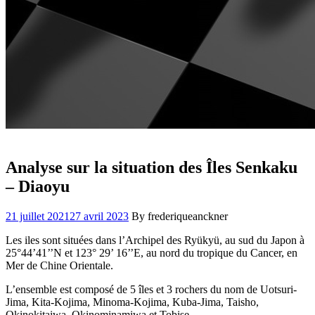
Analyse sur la situation des Îles Senkaku
– Diaoyu
21 juillet 2021
27 avril 2023
By frederiqueanckner
Les iles sont situées dans l’Archipel des Ryükyü, au sud du Japon à
25°44’41’’N et 123° 29’ 16’’E, au nord du tropique du Cancer, en
Mer de Chine Orientale.
L’ensemble est composé de 5 îles et 3 rochers du nom de Uotsuri-
Jima, Kita-Kojima, Minoma-Kojima, Kuba-Jima, Taisho,
Okinokitaiwa, Okinominamiwa et Tobise.