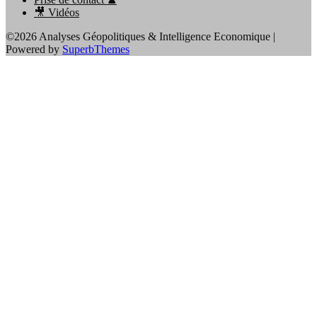
🎥 Vidéos
©2026 Analyses Géopolitiques & Intelligence Economique
|
Powered by
SuperbThemes