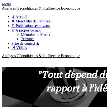
Menu
Analyses Géopolitiques & Intelligence Economique
♝ Accueil
♜ Mon Offre de Services
♖ Publications et travaux
♕ A propos de moi
Mémoire de Master
Tribunes
Prise de contact ♟
🎥 Vidéos
Analyses Géopolitiques & Intelligence Economique
anckner.consulting
Une meilleure compréhension des enjeux pour une stratégie claire.