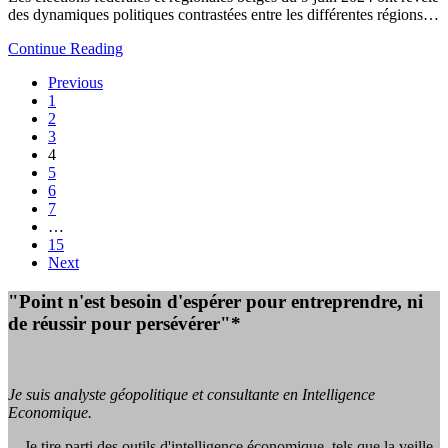
des dynamiques politiques contrastées entre les différentes régions…
Continue Reading
Previous
1
2
3
4
5
6
7
…
15
Next
"Point n'est besoin d'espérer pour entreprendre, ni
de réussir pour persévérer"*
Je suis analyste géopolitique et consultante en Intelligence
Economique.
Je tire parti des outils d'intelligence économique, tels que la veille,