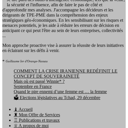
la sécurité et l'influence, afin de faire le pas de côté et
d'approfondir mes analyses. J'accompagne les décideurs et les
dirigeants de TPE-PME dans la compréhension des enjeux
stratégiques géo-économiques. En les sensibilisant sur les risques et
menaces potentiels, je les aide à réduire les erreurs de décision en
anticipant ce qui peut l'être au sein de leurs entreprises, collectivités
...
Mon approche proactive vise à assurer la réussite de leurs initiatives
en éclairant sur les défis à venir.
*
Guillaume Ier d'Orange-Nassau
COMMENT LA CRISE IRANIENNE REDÉFINIT LE
CONCEPT DE SOUVERAINETÉ
Mais où est passé Winnie* ?
Septembre en France
Quand le pire ennemi d’une femme est … la femme
🗳️ Elections législatives au Tchad, 29 décembre
♝ Accueil
♜ Mon Offre de Services
♖ Publications et travaux
♕ A propos de moi