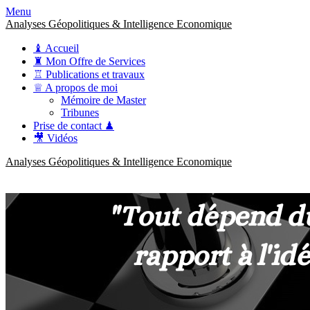
Menu
Analyses Géopolitiques & Intelligence Economique
♝ Accueil
♜ Mon Offre de Services
♖ Publications et travaux
♕ A propos de moi
Mémoire de Master
Tribunes
Prise de contact ♟
🎥 Vidéos
Analyses Géopolitiques & Intelligence Economique
anckner.consulting
Une meilleure compréhension des enjeux pour une stratégie claire.