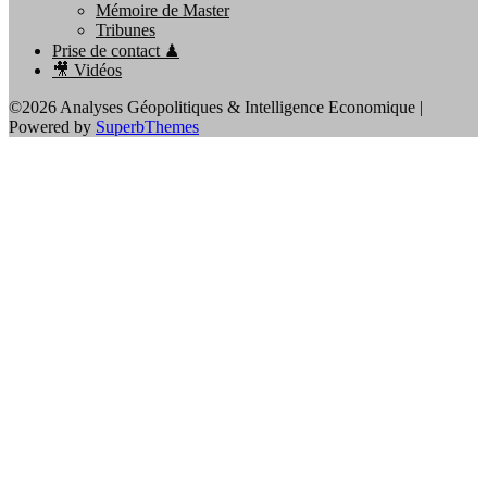
Mémoire de Master
Tribunes
Prise de contact ♟
🎥 Vidéos
©2026 Analyses Géopolitiques & Intelligence Economique
|
Powered by
SuperbThemes