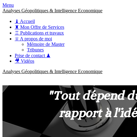
Menu
Analyses Géopolitiques & Intelligence Economique
♝ Accueil
♜ Mon Offre de Services
♖ Publications et travaux
♕ A propos de moi
Mémoire de Master
Tribunes
Prise de contact ♟
🎥 Vidéos
Analyses Géopolitiques & Intelligence Economique
anckner.consulting
Une meilleure compréhension des enjeux pour une stratégie claire.