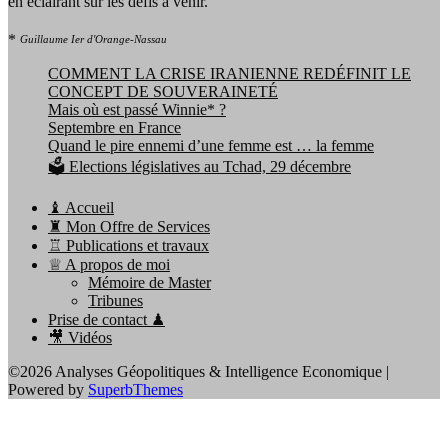
en éclairant sur les défis à venir.
*
Guillaume Ier d'Orange-Nassau
COMMENT LA CRISE IRANIENNE REDÉFINIT LE
CONCEPT DE SOUVERAINETÉ
Mais où est passé Winnie* ?
Septembre en France
Quand le pire ennemi d’une femme est … la femme
🗳️ Elections législatives au Tchad, 29 décembre
♝ Accueil
♜ Mon Offre de Services
♖ Publications et travaux
♕ A propos de moi
Mémoire de Master
Tribunes
Prise de contact ♟
🎥 Vidéos
©2026 Analyses Géopolitiques & Intelligence Economique
|
Powered by
SuperbThemes