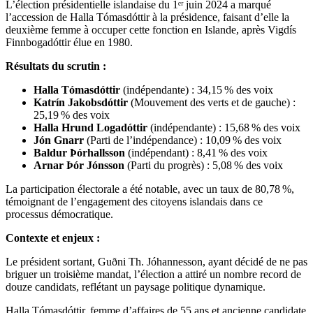
L’élection présidentielle islandaise du 1ᵉʳ juin 2024 a marqué
l’accession de Halla Tómasdóttir à la présidence, faisant d’elle la
deuxième femme à occuper cette fonction en Islande, après Vigdís
Finnbogadóttir élue en 1980.
Résultats du scrutin :
Halla Tómasdóttir
(indépendante) : 34,15 % des voix
Katrín Jakobsdóttir
(Mouvement des verts et de gauche) :
25,19 % des voix
Halla Hrund Logadóttir
(indépendante) : 15,68 % des voix
Jón Gnarr
(Parti de l’indépendance) : 10,09 % des voix
Baldur Þórhallsson
(indépendant) : 8,41 % des voix
Arnar Þór Jónsson
(Parti du progrès) : 5,08 % des voix
La participation électorale a été notable, avec un taux de 80,78 %,
témoignant de l’engagement des citoyens islandais dans ce
processus démocratique.
Contexte et enjeux :
Le président sortant, Guðni Th. Jóhannesson, ayant décidé de ne pas
briguer un troisième mandat, l’élection a attiré un nombre record de
douze candidats, reflétant un paysage politique dynamique.
Halla Tómasdóttir, femme d’affaires de 55 ans et ancienne candidate