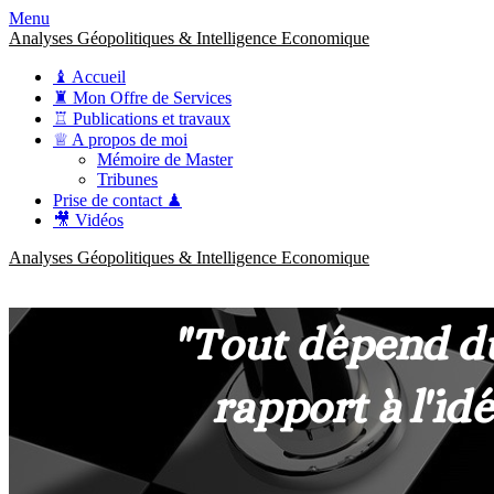
Menu
Analyses Géopolitiques & Intelligence Economique
♝ Accueil
♜ Mon Offre de Services
♖ Publications et travaux
♕ A propos de moi
Mémoire de Master
Tribunes
Prise de contact ♟
🎥 Vidéos
Analyses Géopolitiques & Intelligence Economique
anckner.consulting
Une meilleure compréhension des enjeux pour une stratégie claire.