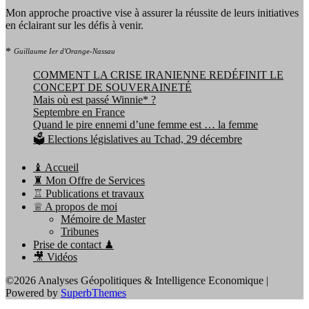
Mon approche proactive vise à assurer la réussite de leurs initiatives
en éclairant sur les défis à venir.
*
Guillaume Ier d'Orange-Nassau
COMMENT LA CRISE IRANIENNE REDÉFINIT LE
CONCEPT DE SOUVERAINETÉ
Mais où est passé Winnie* ?
Septembre en France
Quand le pire ennemi d’une femme est … la femme
🗳️ Elections législatives au Tchad, 29 décembre
♝ Accueil
♜ Mon Offre de Services
♖ Publications et travaux
♕ A propos de moi
Mémoire de Master
Tribunes
Prise de contact ♟
🎥 Vidéos
©2026 Analyses Géopolitiques & Intelligence Economique
|
Powered by
SuperbThemes