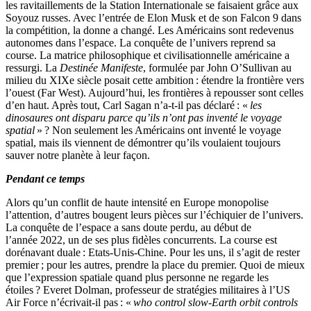
les ravitaillements de la Station Internationale se faisaient grâce aux
Soyouz russes. Avec l’entrée de Elon Musk et de son Falcon 9 dans
la compétition, la donne a changé. Les Américains sont redevenus
autonomes dans l’espace. La conquête de l’univers reprend sa
course. La matrice philosophique et civilisationnelle américaine a
ressurgi. La
Destinée Manifeste
, formulée par John O’Sullivan au
milieu du XIXe siècle posait cette ambition : étendre la frontière vers
l’ouest (Far West). Aujourd’hui, les frontières à repousser sont celles
d’en haut. Après tout, Carl Sagan n’a-t-il pas déclaré : «
les
dinosaures ont disparu parce qu’ils n’ont pas inventé le voyage
spatial
» ? Non seulement les Américains ont inventé le voyage
spatial, mais ils viennent de démontrer qu’ils voulaient toujours
sauver notre planète à leur façon.
Pendant ce temps
Alors qu’un conflit de haute intensité en Europe monopolise
l’attention, d’autres bougent leurs pièces sur l’échiquier de l’univers.
La conquête de l’espace a sans doute perdu, au début de
l’année 2022, un de ses plus fidèles concurrents. La course est
dorénavant duale : Etats-Unis-Chine. Pour les uns, il s’agit de rester
premier ; pour les autres, prendre la place du premier. Quoi de mieux
que l’expression spatiale quand plus personne ne regarde les
étoiles ? Everet Dolman, professeur de stratégies militaires à l’US
Air Force n’écrivait-il pas : «
who control slow-Earth orbit controls