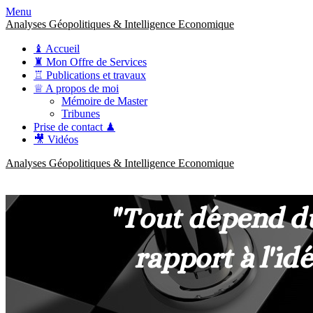
Menu
Analyses Géopolitiques & Intelligence Economique
♝ Accueil
♜ Mon Offre de Services
♖ Publications et travaux
♕ A propos de moi
Mémoire de Master
Tribunes
Prise de contact ♟
🎥 Vidéos
Analyses Géopolitiques & Intelligence Economique
anckner.consulting
Une meilleure compréhension des enjeux pour une stratégie claire.