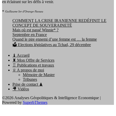
en éclairant sur les défis à venir.
*
Guillaume Ier d'Orange-Nassau
COMMENT LA CRISE IRANIENNE REDÉFINIT LE
CONCEPT DE SOUVERAINETÉ
Mais où est passé Winnie* ?
Septembre en France
Quand le pire ennemi d’une femme est … la femme
🗳️ Elections législatives au Tchad, 29 décembre
♝ Accueil
♜ Mon Offre de Services
♖ Publications et travaux
♕ A propos de moi
Mémoire de Master
Tribunes
Prise de contact ♟
🎥 Vidéos
©2026 Analyses Géopolitiques & Intelligence Economique
|
Powered by
SuperbThemes