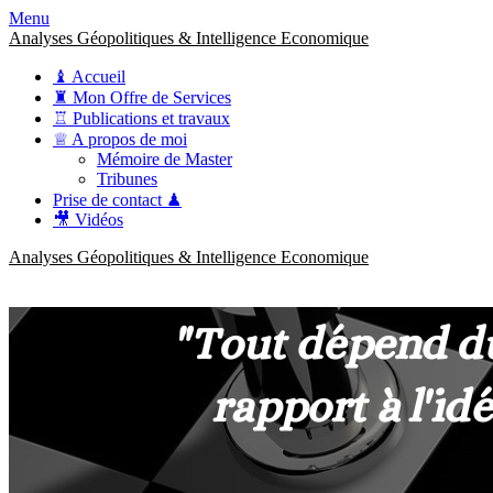
Menu
Analyses Géopolitiques & Intelligence Economique
♝ Accueil
♜ Mon Offre de Services
♖ Publications et travaux
♕ A propos de moi
Mémoire de Master
Tribunes
Prise de contact ♟
🎥 Vidéos
Analyses Géopolitiques & Intelligence Economique
anckner.consulting
Une meilleure compréhension des enjeux pour une stratégie claire.