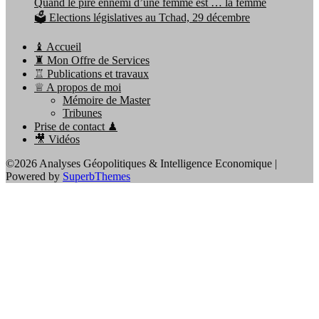
Quand le pire ennemi d’une femme est … la femme
🗳️ Elections législatives au Tchad, 29 décembre
♝ Accueil
♜ Mon Offre de Services
♖ Publications et travaux
♕ A propos de moi
Mémoire de Master
Tribunes
Prise de contact ♟
🎥 Vidéos
©2026 Analyses Géopolitiques & Intelligence Economique
|
Powered by
SuperbThemes