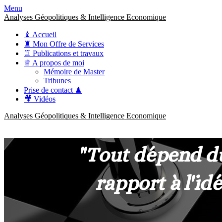
Menu
Analyses Géopolitiques & Intelligence Economique
♝ Accueil
♜ Mon Offre de Services
♖ Publications et travaux
♕ A propos de moi
Mémoire de Master
Tribunes
Prise de contact ♟
🎥 Vidéos
Analyses Géopolitiques & Intelligence Economique
anckner.consulting
Une meilleure compréhension des enjeux pour une stratégie claire.