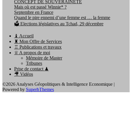
CONCEPT DE SOUVERAINETÉ
Mais où est passé Winnie* ?
Septembre en France
Quand le pire ennemi d’une femme est … la femme
🗳️ Elections législatives au Tchad, 29 décembre
♝ Accueil
♜ Mon Offre de Services
♖ Publications et travaux
♕ A propos de moi
Mémoire de Master
Tribunes
Prise de contact ♟
🎥 Vidéos
©2026 Analyses Géopolitiques & Intelligence Economique
|
Powered by
SuperbThemes