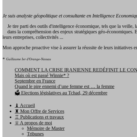
Je suis analyste géopolitique et consultante en Intelligence Economiq
Je tire parti des outils d'intelligence économique, tels que la veille
dans la compréhension des enjeux stratégiques géo-économiques. En les
leurs entreprises, collectivités ...
Mon approche proactive vise à assurer la réussite de leurs initiatives en 
*
Guillaume Ier d'Orange-Nassau
COMMENT LA CRISE IRANIENNE REDÉFINIT LE CO
Mais où est passé Winnie* ?
Septembre en France
Quand le pire ennemi d’une femme est … la femme
🗳️ Elections législatives au Tchad, 29 décembre
♝ Accueil
♜ Mon Offre de Services
♖ Publications et travaux
♕ A propos de moi
Mémoire de Master
Tribunes