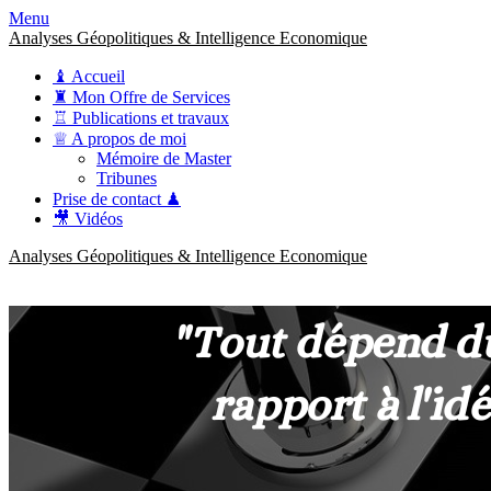
Menu
Analyses Géopolitiques & Intelligence Economique
♝ Accueil
♜ Mon Offre de Services
♖ Publications et travaux
♕ A propos de moi
Mémoire de Master
Tribunes
Prise de contact ♟
🎥 Vidéos
Analyses Géopolitiques & Intelligence Economique
anckner.consulting
Une meilleure compréhension des enjeux pour une stratégie claire.