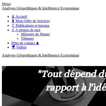
Menu
Analyses Géopolitiques & Intelligence Economique
♝ Accueil
♜ Mon Offre de Services
♖ Publications et travaux
♕ A propos de moi
Mémoire de Master
Tribunes
Prise de contact ♟
🎥 Vidéos
Analyses Géopolitiques & Intelligence Economique
anckner.consulting
Une meilleure compréhension des enjeux pour une stratégie claire.