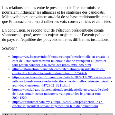
Les relations tendues entre le président et le Premier ministre
pourraient influencer les alliances et les stratégies des candidats.
Milanović devra convaincre au-delà de sa base traditionnelle, tandis
que Primorac cherchera à rallier les voix conservatrices et centristes.
En conclusion, le second tour de l’élection présidentielle croate
s’annonce disputé, avec des enjeux majeurs pour l’avenir politique
du pays et l’équilibre des pouvoirs entre les différentes institutions.
Sources :
https://www.francetvinfo.fr/monde/europe/presidentielle-en-croatie-le-
chef-de-l-etat-sortant-zoran-milanovic-donne-vainqueur-au-premier-
tour-par-un-sondage-a-la-sortie-des-urnes_6983585.html
https://information.tv5monde.com/international/presidentielle-en-
croatie-le-chef-de-letat-sortant-donne-favori-2754466
https://www.lemonde.fr/international/article/2024/12/29/croatie-zoran-
milanovic-arrive-en-tete-de-l-election-presidentielle-mais-est-contraint-
a-un-deuxieme-tour_6472962_3211.html
https://www.lefigaro.fr/international/presidentielle-en-croatie-le-chef-
de-l-etat-sortant-zoran-milanovic-vainqueur-des-le-premier-tour-
20241229
https://fr.euronews.com/my-europe/2024/12/30/presidentielle-en-
croatie-le-president-sortant-largement-en-tete-du-premier-tour