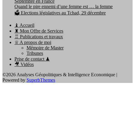
Septembre en France
Quand le pire ennemi d’une femme est … la femme
🗳️ Elections législatives au Tchad, 29 décembre
♝ Accueil
♜ Mon Offre de Services
♖ Publications et travaux
♕ A propos de moi
Mémoire de Master
Tribunes
Prise de contact ♟
🎥 Vidéos
©2026 Analyses Géopolitiques & Intelligence Economique
|
Powered by
SuperbThemes