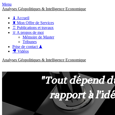
Menu
Analyses Géopolitiques & Intelligence Economique
♝ Accueil
♜ Mon Offre de Services
♖ Publications et travaux
♕ A propos de moi
Mémoire de Master
Tribunes
Prise de contact ♟
🎥 Vidéos
Analyses Géopolitiques & Intelligence Economique
anckner.consulting
Une meilleure compréhension des enjeux pour une stratégie claire.