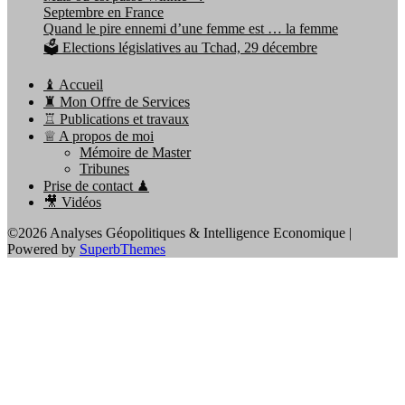
Septembre en France
Quand le pire ennemi d’une femme est … la femme
🗳️ Elections législatives au Tchad, 29 décembre
♝ Accueil
♜ Mon Offre de Services
♖ Publications et travaux
♕ A propos de moi
Mémoire de Master
Tribunes
Prise de contact ♟
🎥 Vidéos
©2026 Analyses Géopolitiques & Intelligence Economique
|
Powered by
SuperbThemes