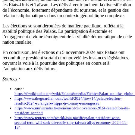
les États-Unis et Taïwan. Les défis à venir incluent la diversification
de l’économie, fortement dépendante du tourisme, et la gestion des
relations diplomatiques dans un contexte géopolitique complexe.
Les élections se sont déroulées de manière pacifique, reflétant la
stabilité politique des Palaos. La participation électorale et
l’engagement civique témoignent de la vitalité démocratique de cette
nation insulaire.
En conclusion, les élections du 5 novembre 2024 aux Palaos ont
reconduit le président sortant et renouvelé les instances législatives,
ouvrant la voie à la poursuite des politiques en cours et à
l’adaptation aux défis futurs.
Sources :
carte :
https://fr.wikipedia.org/wiki/Palaos#/media/Fichier:Palau_on_the_globe
https://www.theguardian.com/world/2024/nov/14/palau-election-
results-2024-surangel-whipps-jr-tommy-remengesau
https://www.universalis.fr/evenement/5-novembre-2024-reelection-du-
president-sortant/
https://www.reuters.com/world/asia-pacific/palau-president-wins-
second-term-will-seek-diversify-tiny-taiwan-allys-economy-2024-11-
13/