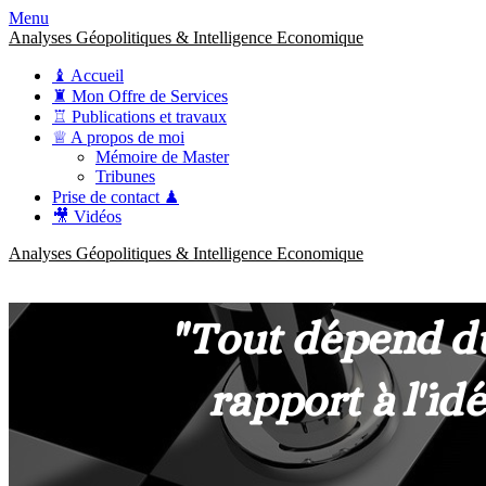
Menu
Analyses Géopolitiques & Intelligence Economique
♝ Accueil
♜ Mon Offre de Services
♖ Publications et travaux
♕ A propos de moi
Mémoire de Master
Tribunes
Prise de contact ♟
🎥 Vidéos
Analyses Géopolitiques & Intelligence Economique
anckner.consulting
Une meilleure compréhension des enjeux pour une stratégie claire.