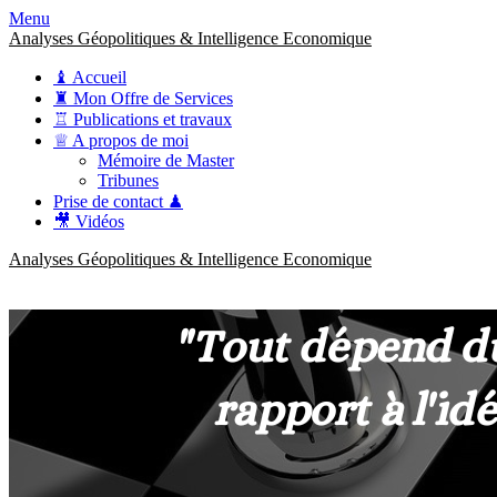
Menu
Analyses Géopolitiques & Intelligence Economique
♝ Accueil
♜ Mon Offre de Services
♖ Publications et travaux
♕ A propos de moi
Mémoire de Master
Tribunes
Prise de contact ♟
🎥 Vidéos
Analyses Géopolitiques & Intelligence Economique
anckner.consulting
Une meilleure compréhension des enjeux pour une stratégie claire.