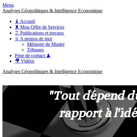
Menu
Analyses Géopolitiques & Intelligence Economique
♝ Accueil
♜ Mon Offre de Services
♖ Publications et travaux
♕ A propos de moi
Mémoire de Master
Tribunes
Prise de contact ♟
🎥 Vidéos
Analyses Géopolitiques & Intelligence Economique
anckner.consulting
Une meilleure compréhension des enjeux pour une stratégie claire.