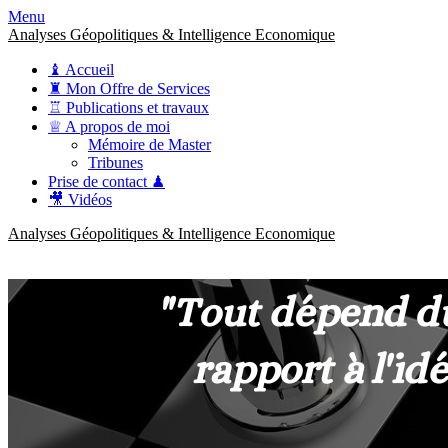
Menu
Analyses Géopolitiques & Intelligence Economique
♝ Accueil
♜ Mon Offre de Services
♖ Publications et travaux
♕ A propos de moi
Mémoire de Master
Tribunes
Prise de contact ♟
🎥 Vidéos
Analyses Géopolitiques & Intelligence Economique
anckner.consulting
Une meilleure compréhension des enjeux pour une stratégie claire.