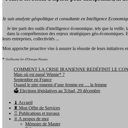
Je suis analyste géopolitique et consultante en Intelligence Economiq
Je tire parti des outils d'intelligence économique, tels que la veille
dans la compréhension des enjeux stratégiques géo-économiques. En les
leurs entreprises, collectivités ...
Mon approche proactive vise à assurer la réussite de leurs initiatives en 
*
Guillaume Ier d'Orange-Nassau
COMMENT LA CRISE IRANIENNE REDÉFINIT LE CO
Mais où est passé Winnie* ?
Septembre en France
Quand le pire ennemi d’une femme est … la femme
🗳️ Elections législatives au Tchad, 29 décembre
♝ Accueil
♜ Mon Offre de Services
♖ Publications et travaux
♕ A propos de moi
Mémoire de Master