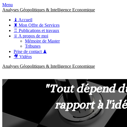
Menu
Analyses Géopolitiques & Intelligence Economique
♝ Accueil
♜ Mon Offre de Services
♖ Publications et travaux
♕ A propos de moi
Mémoire de Master
Tribunes
Prise de contact ♟
🎥 Vidéos
Analyses Géopolitiques & Intelligence Economique
anckner.consulting
Une meilleure compréhension des enjeux pour une stratégie claire.