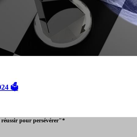
24 🗳️
e réussir pour persévérer"*