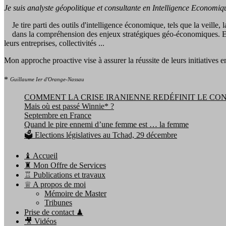
Je suis analyste géopolitique et consultante en Intelligence Economiq
Je tire parti des outils d'intelligence économique, tels que la veille
dans la compréhension des enjeux stratégiques géo-économiques. En les
leurs entreprises, collectivités ...
Mon approche proactive vise à assurer la réussite de leurs initiatives en 
*
Guillaume Ier d'Orange-Nassau
COMMENT LA CRISE IRANIENNE REDÉFINIT LE CO
Mais où est passé Winnie* ?
Septembre en France
Quand le pire ennemi d’une femme est … la femme
🗳️ Elections législatives au Tchad, 29 décembre
♝ Accueil
♜ Mon Offre de Services
♖ Publications et travaux
♕ A propos de moi
Mémoire de Master
Tribunes
Prise de contact ♟
🎥 Vidéos