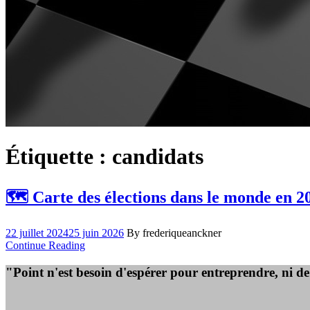
Étiquette :
candidats
🗺️ Carte des élections dans le monde en 20
22 juillet 2024
25 juin 2026
By frederiqueanckner
Continue Reading
"Point n'est besoin d'espérer pour entreprendre, ni d