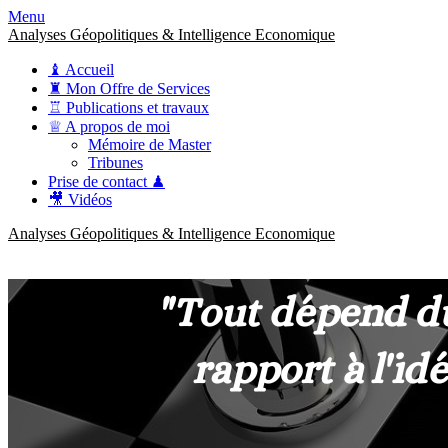
Menu
Analyses Géopolitiques & Intelligence Economique
♝ Accueil
♜ Mon Offre de Services
♖ Publications et travaux
♕ A propos de moi
Mémoire de Master
Tribunes
Prise de contact ♟
🎥 Vidéos
Analyses Géopolitiques & Intelligence Economique
anckner.consulting
Une meilleure compréhension des enjeux pour une stratégie claire.