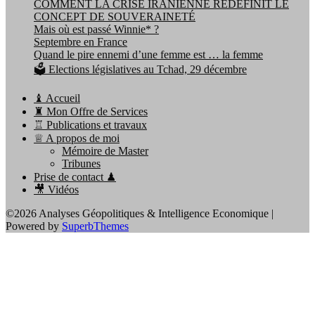
COMMENT LA CRISE IRANIENNE REDÉFINIT LE
CONCEPT DE SOUVERAINETÉ
Mais où est passé Winnie* ?
Septembre en France
Quand le pire ennemi d’une femme est … la femme
🗳️ Elections législatives au Tchad, 29 décembre
♝ Accueil
♜ Mon Offre de Services
♖ Publications et travaux
♕ A propos de moi
Mémoire de Master
Tribunes
Prise de contact ♟
🎥 Vidéos
©2026 Analyses Géopolitiques & Intelligence Economique
|
Powered by
SuperbThemes