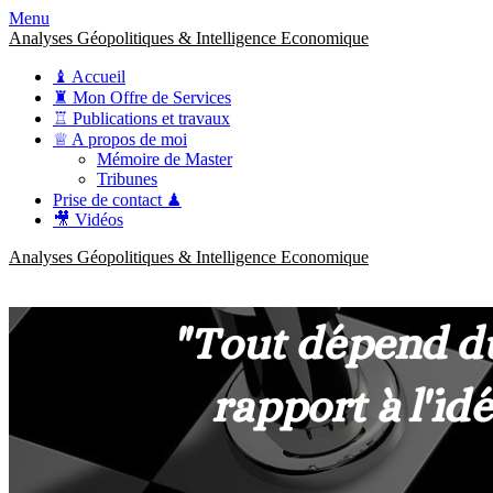
Menu
Analyses Géopolitiques & Intelligence Economique
♝ Accueil
♜ Mon Offre de Services
♖ Publications et travaux
♕ A propos de moi
Mémoire de Master
Tribunes
Prise de contact ♟
🎥 Vidéos
Analyses Géopolitiques & Intelligence Economique
anckner.consulting
Une meilleure compréhension des enjeux pour une stratégie claire.