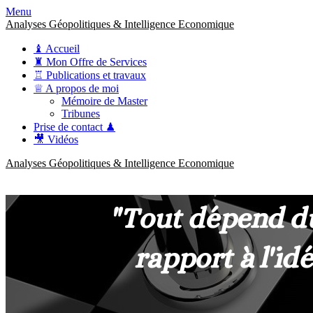
Menu
Analyses Géopolitiques & Intelligence Economique
♝ Accueil
♜ Mon Offre de Services
♖ Publications et travaux
♕ A propos de moi
Mémoire de Master
Tribunes
Prise de contact ♟
🎥 Vidéos
Analyses Géopolitiques & Intelligence Economique
anckner.consulting
Une meilleure compréhension des enjeux pour une stratégie claire.