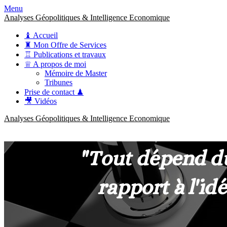
Menu
Analyses Géopolitiques & Intelligence Economique
♝ Accueil
♜ Mon Offre de Services
♖ Publications et travaux
♕ A propos de moi
Mémoire de Master
Tribunes
Prise de contact ♟
🎥 Vidéos
Analyses Géopolitiques & Intelligence Economique
anckner.consulting
Une meilleure compréhension des enjeux pour une stratégie claire.