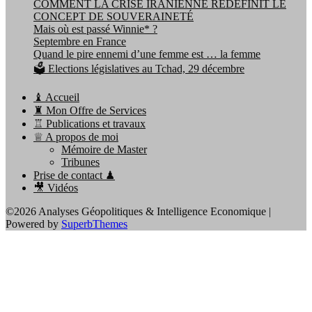
COMMENT LA CRISE IRANIENNE REDÉFINIT LE
CONCEPT DE SOUVERAINETÉ
Mais où est passé Winnie* ?
Septembre en France
Quand le pire ennemi d’une femme est … la femme
🗳️ Elections législatives au Tchad, 29 décembre
♝ Accueil
♜ Mon Offre de Services
♖ Publications et travaux
♕ A propos de moi
Mémoire de Master
Tribunes
Prise de contact ♟
🎥 Vidéos
©2026 Analyses Géopolitiques & Intelligence Economique
|
Powered by
SuperbThemes