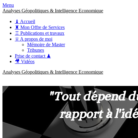
Menu
Analyses Géopolitiques & Intelligence Economique
♝ Accueil
♜ Mon Offre de Services
♖ Publications et travaux
♕ A propos de moi
Mémoire de Master
Tribunes
Prise de contact ♟
🎥 Vidéos
Analyses Géopolitiques & Intelligence Economique
anckner.consulting
Une meilleure compréhension des enjeux pour une stratégie claire.