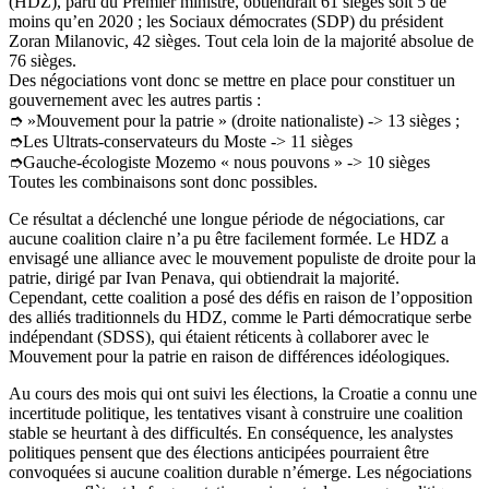
(HDZ), parti du Premier ministre, obtiendrait 61 sièges soit 5 de
moins qu’en 2020 ; les Sociaux démocrates (SDP) du président
Zoran Milanovic, 42 sièges. Tout cela loin de la majorité absolue de
76 sièges.
Des négociations vont donc se mettre en place pour constituer un
gouvernement avec les autres partis :
➮ »Mouvement pour la patrie » (droite nationaliste) -> 13 sièges ;
➮Les Ultrats-conservateurs du Moste -> 11 sièges
➮Gauche-écologiste Mozemo « nous pouvons » -> 10 sièges
Toutes les combinaisons sont donc possibles.
Ce résultat a déclenché une longue période de négociations, car
aucune coalition claire n’a pu être facilement formée. Le HDZ a
envisagé une alliance avec le mouvement populiste de droite pour la
patrie, dirigé par Ivan Penava, qui obtiendrait la majorité.
Cependant, cette coalition a posé des défis en raison de l’opposition
des alliés traditionnels du HDZ, comme le Parti démocratique serbe
indépendant (SDSS), qui étaient réticents à collaborer avec le
Mouvement pour la patrie en raison de différences idéologiques.
Au cours des mois qui ont suivi les élections, la Croatie a connu une
incertitude politique, les tentatives visant à construire une coalition
stable se heurtant à des difficultés. En conséquence, les analystes
politiques pensent que des élections anticipées pourraient être
convoquées si aucune coalition durable n’émerge. Les négociations