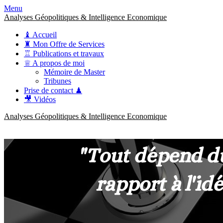
Menu
Analyses Géopolitiques & Intelligence Economique
♝ Accueil
♜ Mon Offre de Services
♖ Publications et travaux
♕ A propos de moi
Mémoire de Master
Tribunes
Prise de contact ♟
🎥 Vidéos
Analyses Géopolitiques & Intelligence Economique
anckner.consulting
Une meilleure compréhension des enjeux pour une stratégie claire.