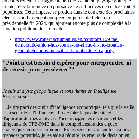
en cours reflètent la fragmentation croissante du paysage politique
croate, avec la montée en puissance des influences de centre-droit et
populistes. Cette impasse se produit dans le contexte des prochaines
élections au Parlement européen en juin et de l’élection
présidentielle fin 2024, qui ajoutent encore plus de complexité à la
situation politique de la Croatie.
https://www.robert-schuman.eu/en/monitor/6109-the-
democratic-union-hdz-comes-out-ahead-in-the-croatian-
general-elections-but-without-an-absolute-majority
"Point n'est besoin d'espérer pour entreprendre, ni
de réussir pour persévérer"*
Je suis analyste géopolitique et consultante en Intelligence
Economique.
Je tire parti des outils d'intelligence économique, tels que la veille,
la sécurité et l'influence, afin de faire le pas de côté et
d'approfondir mes analyses. J'accompagne les décideurs et les
dirigeants de TPE-PME dans la compréhension des enjeux
stratégiques géo-économiques. En les sensibilisant sur les risques et
menaces potentiels, je les aide à réduire les erreurs de décision en