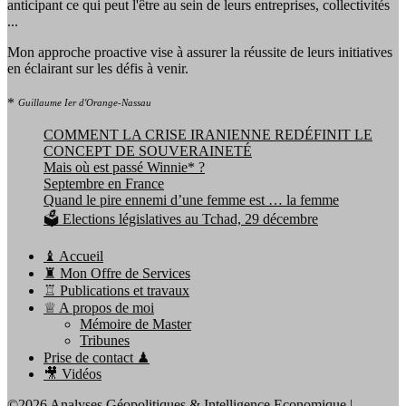
anticipant ce qui peut l'être au sein de leurs entreprises, collectivités
...
Mon approche proactive vise à assurer la réussite de leurs initiatives
en éclairant sur les défis à venir.
*
Guillaume Ier d'Orange-Nassau
COMMENT LA CRISE IRANIENNE REDÉFINIT LE
CONCEPT DE SOUVERAINETÉ
Mais où est passé Winnie* ?
Septembre en France
Quand le pire ennemi d’une femme est … la femme
🗳️ Elections législatives au Tchad, 29 décembre
♝ Accueil
♜ Mon Offre de Services
♖ Publications et travaux
♕ A propos de moi
Mémoire de Master
Tribunes
Prise de contact ♟
🎥 Vidéos
©2026 Analyses Géopolitiques & Intelligence Economique
|