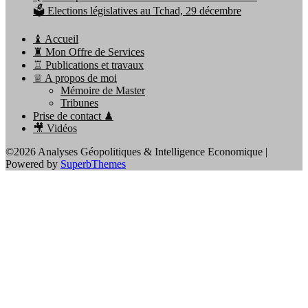
🗳️ Elections législatives au Tchad, 29 décembre
♝ Accueil
♜ Mon Offre de Services
♖ Publications et travaux
♕ A propos de moi
Mémoire de Master
Tribunes
Prise de contact ♟
🎥 Vidéos
©2026 Analyses Géopolitiques & Intelligence Economique
|
Powered by
SuperbThemes