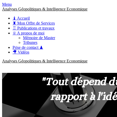
Menu
Analyses Géopolitiques & Intelligence Economique
♝ Accueil
♜ Mon Offre de Services
♖ Publications et travaux
♕ A propos de moi
Mémoire de Master
Tribunes
Prise de contact ♟
🎥 Vidéos
Analyses Géopolitiques & Intelligence Economique
anckner.consulting
Une meilleure compréhension des enjeux pour une stratégie claire.