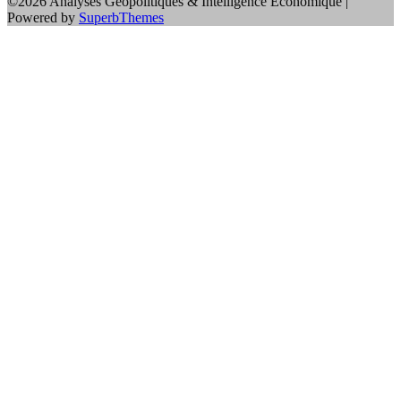
©2026 Analyses Géopolitiques & Intelligence Economique
|
Powered by
SuperbThemes