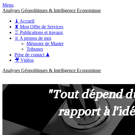
Menu
Analyses Géopolitiques & Intelligence Economique
♝ Accueil
♜ Mon Offre de Services
♖ Publications et travaux
♕ A propos de moi
Mémoire de Master
Tribunes
Prise de contact ♟
🎥 Vidéos
Analyses Géopolitiques & Intelligence Economique
anckner.consulting
Une meilleure compréhension des enjeux pour une stratégie claire.