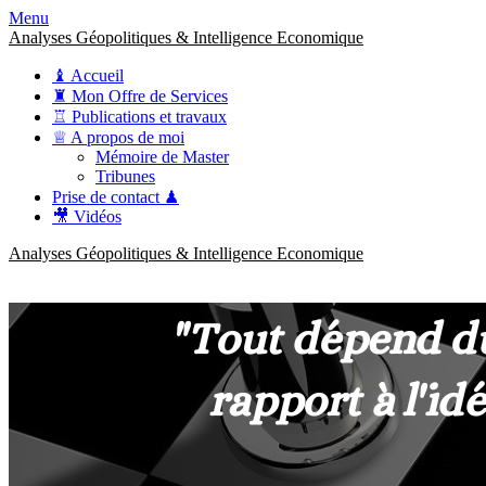
Menu
Analyses Géopolitiques & Intelligence Economique
♝ Accueil
♜ Mon Offre de Services
♖ Publications et travaux
♕ A propos de moi
Mémoire de Master
Tribunes
Prise de contact ♟
🎥 Vidéos
Analyses Géopolitiques & Intelligence Economique
anckner.consulting
Une meilleure compréhension des enjeux pour une stratégie claire.