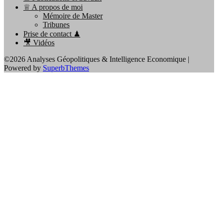
♕ A propos de moi
Mémoire de Master
Tribunes
Prise de contact ♟
🎥 Vidéos
©2026 Analyses Géopolitiques & Intelligence Economique
|
Powered by
SuperbThemes