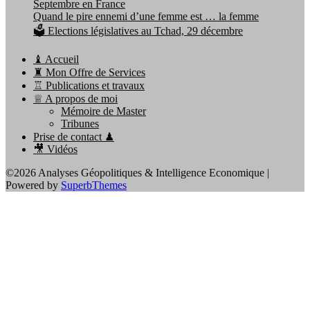
Septembre en France
Quand le pire ennemi d’une femme est … la femme
🗳️ Elections législatives au Tchad, 29 décembre
♝ Accueil
♜ Mon Offre de Services
♖ Publications et travaux
♕ A propos de moi
Mémoire de Master
Tribunes
Prise de contact ♟
🎥 Vidéos
©2026 Analyses Géopolitiques & Intelligence Economique
|
Powered by
SuperbThemes