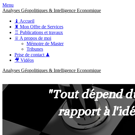
Menu
Analyses Géopolitiques & Intelligence Economique
♝ Accueil
♜ Mon Offre de Services
♖ Publications et travaux
♕ A propos de moi
Mémoire de Master
Tribunes
Prise de contact ♟
🎥 Vidéos
Analyses Géopolitiques & Intelligence Economique
anckner.consulting
Une meilleure compréhension des enjeux pour une stratégie claire.